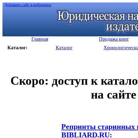
Добавить сайт в избранное
Главная
Продажа книг
Каталог:
Каталог
Хронологическ
Скоро: доступ к катал
на сайте
Репринты старинных к
BIBLIARD.RU: