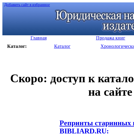
Добавить сайт в избранное
Главная
Продажа книг
Каталог:
Каталог
Хронологическ
Скоро: доступ к катал
на сайте
Репринты старинных к
BIBLIARD.RU: