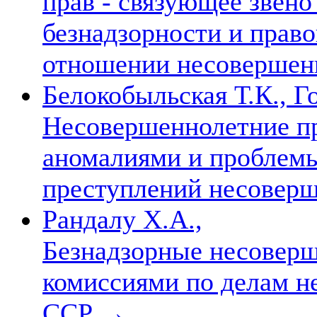
прав - связующее звен
безнадзорности и прав
отношении несоверше
Белокобыльская Т.К., Г
Несовершеннолетние п
аномалиями и проблем
преступлений несовер
Рандалу Х.А.,
Безнадзорные несоверш
комиссиями по делам н
ССР
→