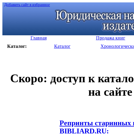
Добавить сайт в избранное
Главная
Продажа книг
Каталог:
Каталог
Хронологическ
Скоро: доступ к катал
на сайте
Репринты старинных к
BIBLIARD.RU: