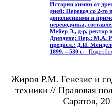
История химии от дре
дней: Перевод со 2-го 
дополнениями и приме
переводчика, составле
Мейер Э., д-р, ректор 
Дрездене; Пер.: М.А. 
предисл.: Д.И. Менделе
1899. – 530 с.
Подробнее
Жиров Р.М. Генезис и с
техники // Правовая пол
Саратов, 201