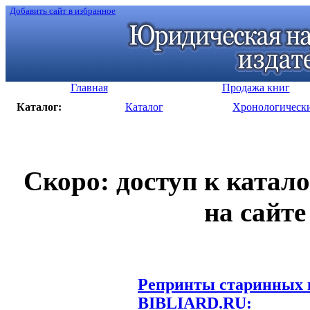
Добавить сайт в избранное
Главная
Продажа книг
Каталог:
Каталог
Хронологическ
Скоро: доступ к катал
на сайте
Репринты старинных к
BIBLIARD.RU: