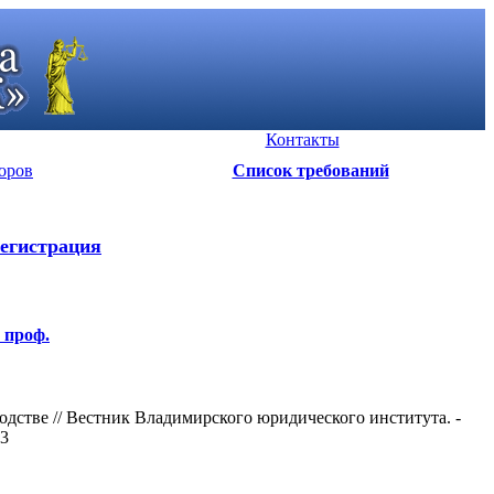
Контакты
оров
Список требований
егистрация
 проф.
дстве // Вестник Владимирского юридического института. -
3