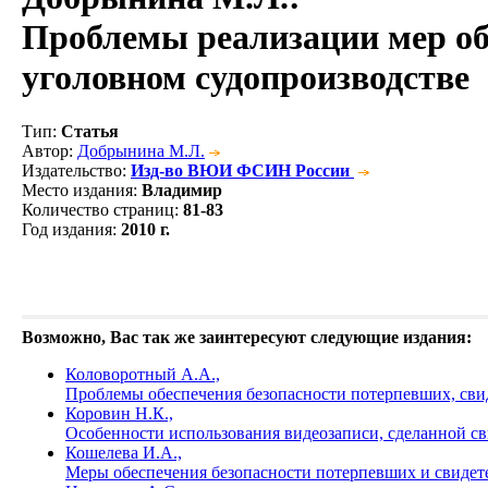
Проблемы реализации мер об
уголовном судопроизводстве
Тип
:
Статья
Автор
:
Добрынина М.Л.
Издательство
:
Изд-во ВЮИ ФСИН России
Место издания
:
Владимир
Количество страниц
:
81-83
Год издания
:
2010 г.
Возможно, Вас так же заинтересуют следующие издания:
Коловоротный А.А.,
Проблемы обеспечения безопасности потерпевших, сви
Коровин Н.К.,
Особенности использования видеозаписи, сделанной с
Кошелева И.А.,
Меры обеспечения безопасности потерпевших и свидет