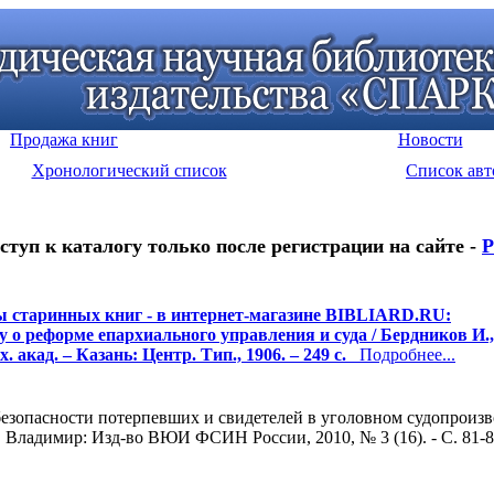
Продажа книг
Новости
Хронологический список
Список авт
ступ к каталогу только после регистрации на сайте -
Р
 старинных книг - в интернет-магазине BIBLIARD.RU:
у о реформе епархиального управления и суда / Бердников И.,
х. акад. – Казань: Центр. Тип., 1906. – 249 с.
Подробнее...
зопасности потерпевших и свидетелей в уголовном судопроизво
Владимир: Изд-во ВЮИ ФСИН России, 2010, № 3 (16). - С. 81-8