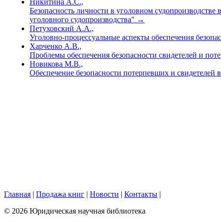
Никитина А.С.,
Безопасность личности в уголовном судопроизводстве в
уголовного судопроизводства"
→
Петуховский А.А.,
Уголовно-процессуальные аспекты обеспечения безопа
Харченко А.В.,
Проблемы обеспечения безопасности свидетелей и пот
Новикова М.В.,
Обеспечение безопасности потерпевших и свидетелей 
Главная
|
Продажа книг
|
Новости
|
Контакты
|
© 2026 Юридическая научная библиотека