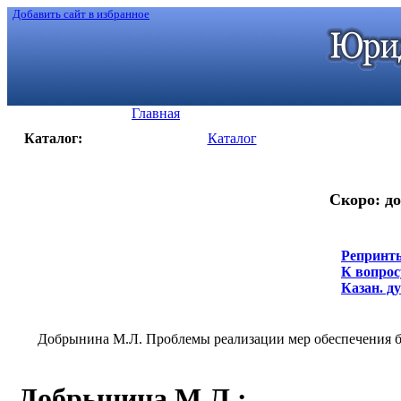
Добавить сайт в избранное
Главная
Каталог:
Каталог
Скоро: до
Репринты
К вопрос
Казан. ду
Добрынина М.Л. Проблемы реализации мер обеспечения бе
Добрынина М.Л.
: