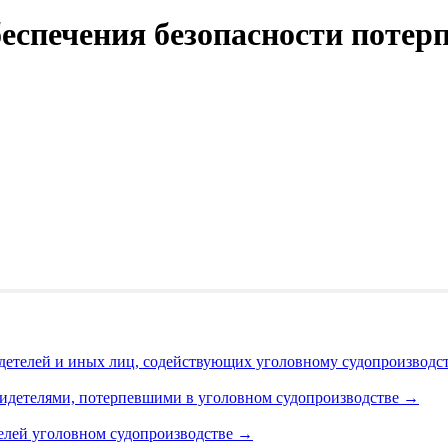
еспечения безопасности потерп
детелей и иных лиц, содействующих уголовному судопроизводс
видетелями, потерпевшими в уголовном судопроизводстве
→
елей уголовном судопроизводстве
→