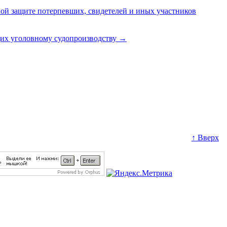
нной защите потерпевших, свидетелей и иных участников
щих уголовному судопроизводству
→
↑ Вверх