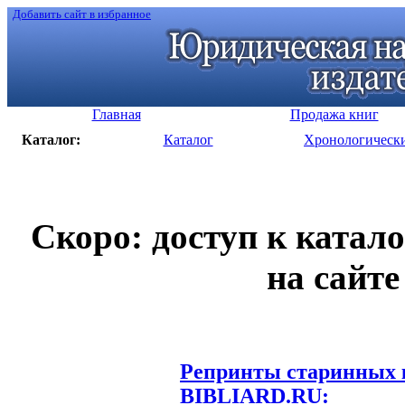
Добавить сайт в избранное
Главная
Продажа книг
Каталог:
Каталог
Хронологическ
Скоро: доступ к катал
на сайте
Репринты старинных к
BIBLIARD.RU: