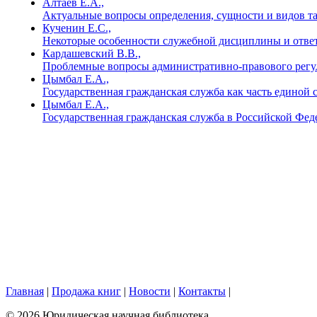
Алтаев Е.А.,
Актуальные вопросы определения, сущности и видов т
Кученин Е.С.,
Некоторые особенности служебной дисциплины и ответ
Кардашевский В.В.,
Проблемные вопросы административно-правового регу
Цымбал Е.А.,
Государственная гражданская служба как часть едино
Цымбал Е.А.,
Государственная гражданская служба в Российской Фед
Главная
|
Продажа книг
|
Новости
|
Контакты
|
© 2026 Юридическая научная библиотека