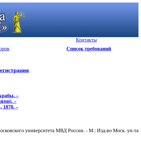
Контакты
оров
Список требований
егистрация
Арабы. –
ями). –
, 1878. –
сковского университета МВД России. - М.: Изд-во Моск. ун-та