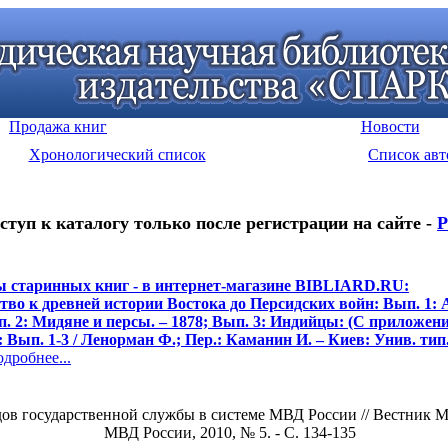
Продажа книг
Новости
Хронологический список
Список авт
ступ к каталогу только после регистрации на сайте -
Р
 старинных книг - в интернет-магазине BIBLIARD.RU:
тво к древней истории Востока до Персидских войн: Вып. 1: 
п. 2: Мидяне и персы. – 1878; Вып. 3: Индийцы: (С приложени
2: Вып. 1-3 / Ленорман Ф.; Пер.: Каманин И. – Киев: Унив. тип.
робнее...
в государственной службы в системе МВД России // Вестник Мо
МВД России, 2010, № 5. - С. 134-135