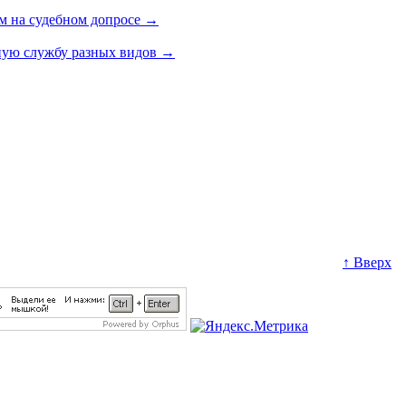
м на судебном допросе
→
ную службу разных видов
→
↑ Вверх