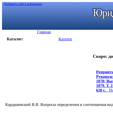
Добавить сайт в избранное
Главная
Каталог:
Каталог
Скоро: до
Репринты
Руководс
1878; Вы
1879. Т. 
620 c.
Под
Кардашевский В.В. Вопросы определения и соотношения видо