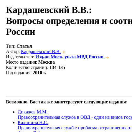
Кардашевский В.В.
:
Вопросы определения и соот
России
Тип
:
Статья
Автор
:
Кардашевский В.В.
Издательство
:
Изд-во Моск. ун-та МВД России
Место издания
:
Москва
Количество страниц
:
134-135
Год издания
:
2010 г.
Возможно, Вас так же заинтересуют следующие издания:
Дикажев М.М.,
Правоохранительная служба в ОВД - один из видов го
Калинина Н.С.,
Правоохранительная служба: проблема отграничения о