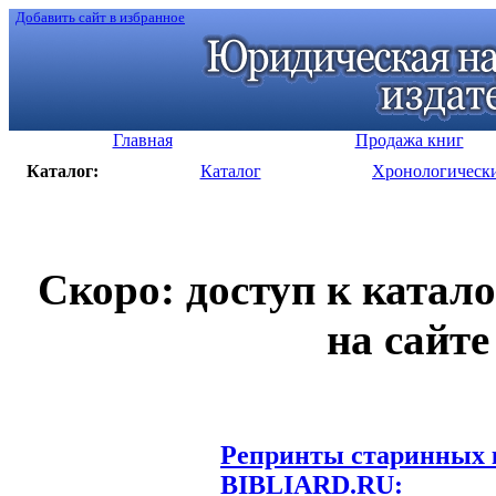
Добавить сайт в избранное
Главная
Продажа книг
Каталог:
Каталог
Хронологическ
Скоро: доступ к катал
на сайте
Репринты старинных к
BIBLIARD.RU: