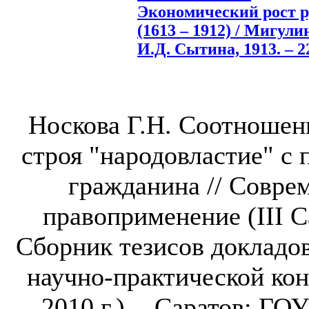
Экономический рост ру
(1613 – 1912) / Мигули
И.Д. Сытина, 1913. – 22
Носкова Г.Н. Соотношен
строя "народовластие" с 
гражданина // Совре
правоприменение (III С
Сборник тезисов докладо
научно-практической кон
2010 г.). - Саратов: ГО