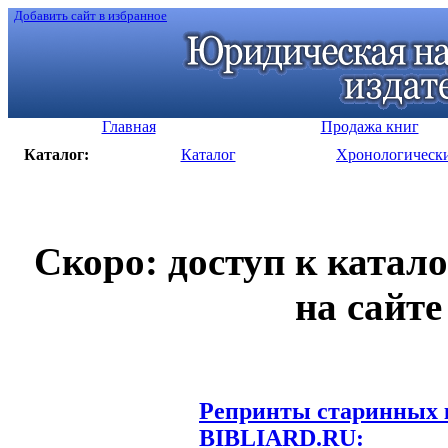
Добавить сайт в избранное
Главная
Продажа книг
Каталог:
Каталог
Хронологическ
Скоро: доступ к катал
на сайте
Репринты старинных к
BIBLIARD.RU: