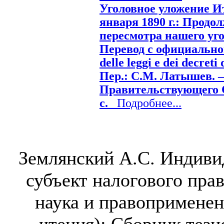
Уголовное уложение И
января 1890 г.: Продо
пересмотра нашего уго
Перевод с официального
delle leggi e dei decreti
Пер.: С.М. Латышев. –
Правительствующего Се
с.
Подробнее...
Землянский А.С. Индиви
субъект налогового пра
наука и правоприменен
чтения): Сборник тези