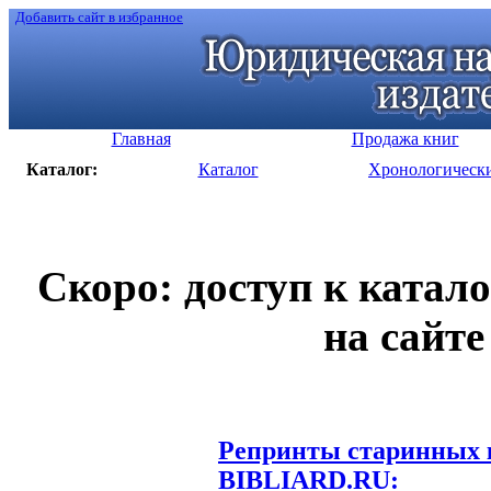
Добавить сайт в избранное
Главная
Продажа книг
Каталог:
Каталог
Хронологическ
Скоро: доступ к катал
на сайте
Репринты старинных к
BIBLIARD.RU: