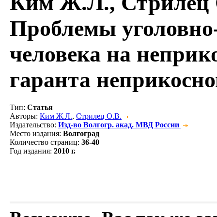
Ким Ж.Л., Стрилец 
Проблемы уголовно
человека на неприк
гаранта неприкосно
Тип
:
Статья
Авторы
:
Ким Ж.Л.
,
Стрилец О.В.
Издательство
:
Изд-во Волгогр. акад. МВД России
Место издания
:
Волгоград
Количество страниц
:
36-40
Год издания
:
2010 г.