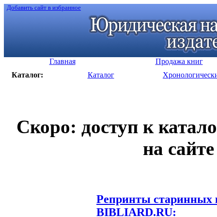
Добавить сайт в избранное
Главная
Продажа книг
Каталог:
Каталог
Хронологическ
Скоро: доступ к катал
на сайте
Репринты старинных к
BIBLIARD.RU: