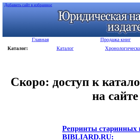
Добавить сайт в избранное
Главная
Продажа книг
Каталог:
Каталог
Хронологическ
Скоро: доступ к катал
на сайте
Репринты старинных к
BIBLIARD.RU: