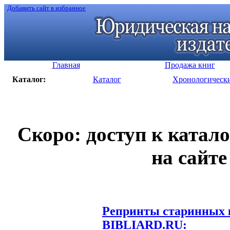
Добавить сайт в избранное
Главная
Продажа книг
Каталог:
Каталог
Хронологическ
Скоро: доступ к катал
на сайте
Репринты старинных к
BIBLIARD.RU: