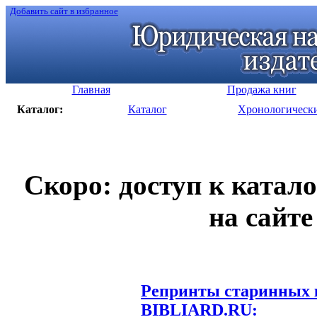
Добавить сайт в избранное
Главная
Продажа книг
Каталог:
Каталог
Хронологическ
Скоро: доступ к катал
на сайте
Репринты старинных к
BIBLIARD.RU: