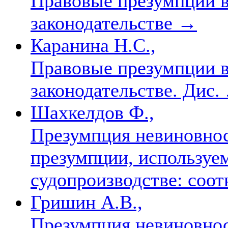
Правовые презумпции в
законодательстве
→
Каранина Н.С.,
Правовые презумпции в
законодательстве. Дис.
Шахкелдов Ф.,
Презумпция невиновнос
презумпции, используе
судопроизводстве: соо
Гришин А.В.,
Презумпция невиновнос