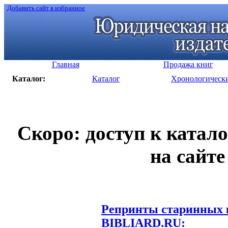
Добавить сайт в избранное
Главная
Продажа книг
Каталог:
Каталог
Хронологическ
Скоро: доступ к катал
на сайте
Репринты старинных к
BIBLIARD.RU: