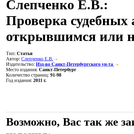
Слепченко Е.В.
:
Проверка судебных 
открывшимся или н
Тип
:
Статья
Автор
:
Слепченко Е.В.
Издательство
:
Изд-во Санкт-Петербургского ун-та
Место издания
:
Санкт-Петербург
Количество страниц
:
91-98
Год издания
:
2011 г.
Возможно, Вас так же з