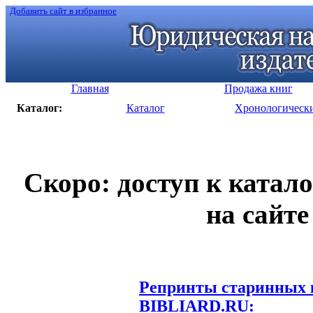
Добавить сайт в избранное
Главная
Продажа книг
Каталог:
Каталог
Хронологическ
Скоро: доступ к катал
на сайте
Репринты старинных к
BIBLIARD.RU: