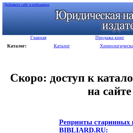
Добавить сайт в избранное
Главная
Продажа книг
Каталог:
Каталог
Хронологическ
Скоро: доступ к катал
на сайте
Репринты старинных к
BIBLIARD.RU: