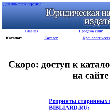
Добавить сайт в избранное
Главная
Продажа книг
Каталог:
Каталог
Хронологическ
Скоро: доступ к катал
на сайте
Репринты старинных к
BIBLIARD.RU: