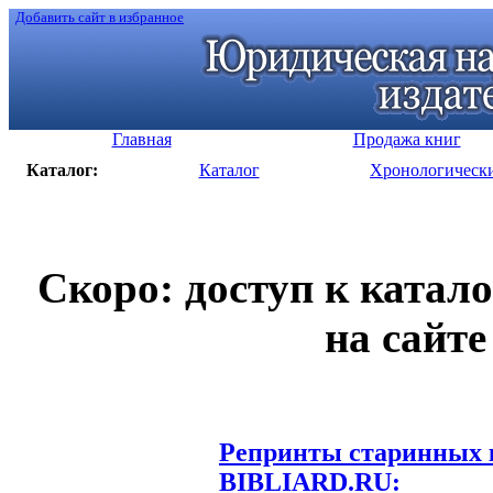
Добавить сайт в избранное
Главная
Продажа книг
Каталог:
Каталог
Хронологическ
Скоро: доступ к катал
на сайте
Репринты старинных к
BIBLIARD.RU: