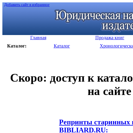
Добавить сайт в избранное
Главная
Продажа книг
Каталог:
Каталог
Хронологическ
Скоро: доступ к катал
на сайте
Репринты старинных к
BIBLIARD.RU: