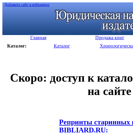
Добавить сайт в избранное
Главная
Продажа книг
Каталог:
Каталог
Хронологическ
Скоро: доступ к катал
на сайте
Репринты старинных к
BIBLIARD.RU: