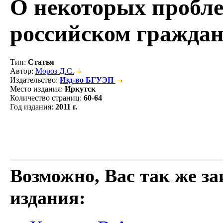
О некоторых пробле
российском граждан
Тип
:
Статья
Автор
:
Мороз Д.С.
Издательство
:
Изд-во БГУЭП
Место издания
:
Иркутск
Количество страниц
:
60-64
Год издания
:
2011 г.
Возможно, Вас так же з
издания: