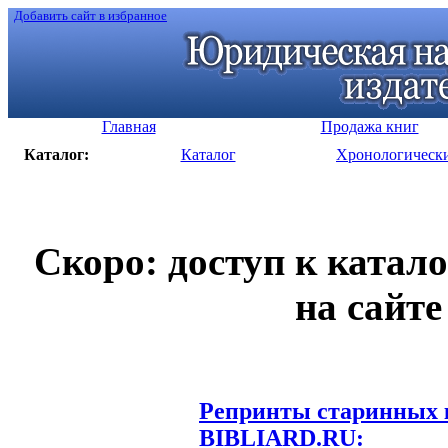
Добавить сайт в избранное
Главная
Продажа книг
Каталог:
Каталог
Хронологическ
Скоро: доступ к катал
на сайте
Репринты старинных к
BIBLIARD.RU: