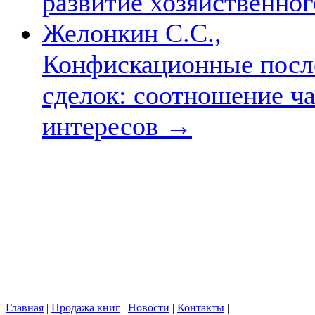
развитие хозяйственног
Желонкин С.С.,
Конфискационные посл
сделок: соотношение ч
интересов
→
Главная
|
Продажа книг
|
Новости
|
Контакты
|