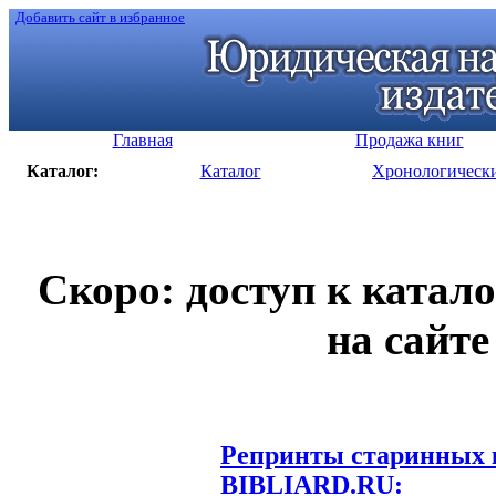
Добавить сайт в избранное
Главная
Продажа книг
Каталог:
Каталог
Хронологическ
Скоро: доступ к катал
на сайте
Репринты старинных к
BIBLIARD.RU: