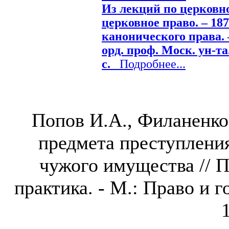
Из лекций по церковно
церковное право. – 18
канонического права. –
орд. проф. Моск. ун-та.
с.
Подробнее...
Попов И.А., Филаненко
предмета преступлени
чужого имущества // П
практика. - М.: Право и го