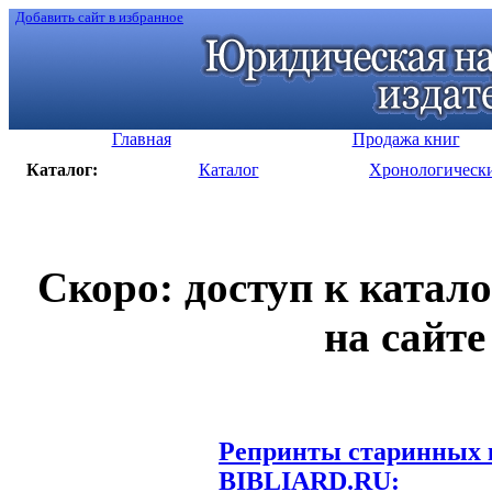
Добавить сайт в избранное
Главная
Продажа книг
Каталог:
Каталог
Хронологическ
Скоро: доступ к катал
на сайте
Репринты старинных к
BIBLIARD.RU: