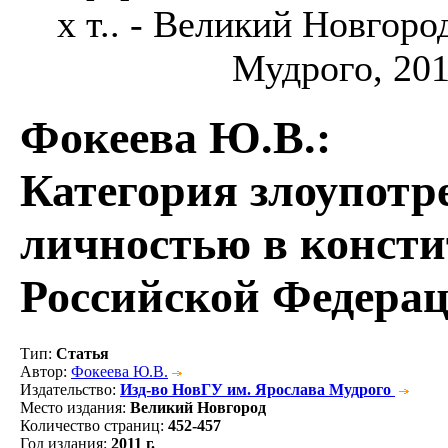
х т.. - Великий Новгор
Мудрого, 2011
Фокеева Ю.В.
:
Категория злоупотр
личностью в конст
Российской Федера
Тип
:
Статья
Автор
:
Фокеева Ю.В.
Издательство
:
Изд-во НовГУ им. Ярослава Мудрого
Место издания
:
Великий Новгород
Количество страниц
:
452-457
Год издания
:
2011 г.