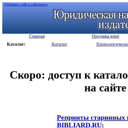
Добавить сайт в избранное
Главная
Продажа книг
Каталог:
Каталог
Хронологическ
Скоро: доступ к катал
на сайте
Репринты старинных к
BIBLIARD.RU: