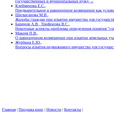
государственных и муниципальных нужд
→
Клейменова Е.С.,
Предварительное и равноценное возмещение как услов
Шилыганова М.В.,
Жалобы граждан при изъятии имущества для государс
Баринов А.В., Трифонова В.С.,
Некоторые аспекты проблемы определения понятия "г
Макеев П.В.,
О равноценном возмещении при изъятии земельных уч
Журбина Е.Ю.,
Вопросы изъятия недвижимого имущества для госуда
Главная
|
Продажа книг
|
Новости
|
Контакты
|