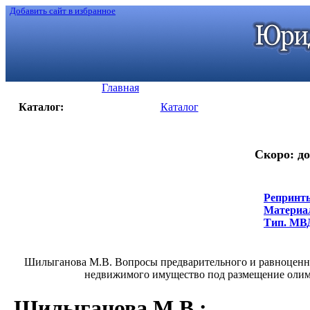
Добавить сайт в избранное
Главная
Каталог:
Каталог
Скоро: до
Репринты
Материал
Тип. МВД,
Шилыганова М.В. Вопросы предварительного и равноценно
недвижимого имущество под размещение олимпийс
Шилыганова М.В.
: