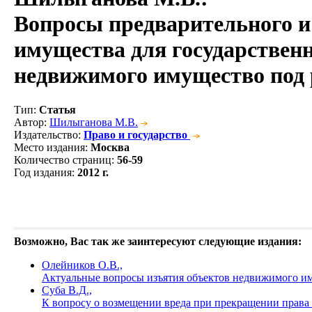
Вопросы предварительного и
имущества для государствен
недвижимого имущество под 
Тип
:
Статья
Автор
:
Шилыганова М.В.
Издательство
:
Право и государство
Место издания
:
Москва
Количество страниц
:
56-59
Год издания
:
2012 г.
Возможно, Вас так же заинтересуют следующие издания:
Олейников О.В.,
Актуальные вопросы изъятия объектов недвижимого им
Суба В.Д.,
К вопросу о возмещении вреда при прекращении права с