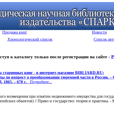
Продажа книг
Новости
Хронологический список
Список авт
ступ к каталогу только после регистрации на сайте -
Р
 старинных книг - в интернет-магазине BIBLIARD.RU:
ы по вопросу о преобразовании тюремной части в России. – С
 1865. – 678 с.
Подробнее...
го возмещения при изъятии недвижимого имущества для госуда
ких объектов) // Право и государство: теория и практика. - М.: