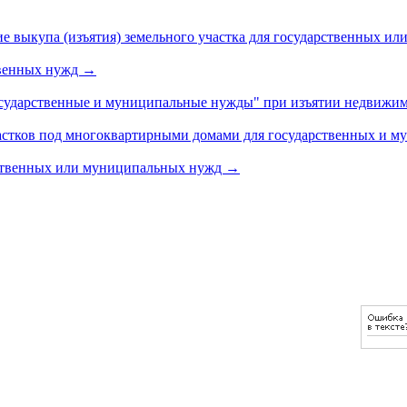
ие выкупа (изъятия) земельного участка для государственных 
твенных нужд
→
осударственные и муниципальные нужды" при изъятии недвижи
астков под многоквартирными домами для государственных и 
рственных или муниципальных нужд
→