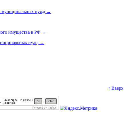
или муниципальных нужд
→
мого имущества в РФ
→
муниципальных нужд
→
↑ Вверх