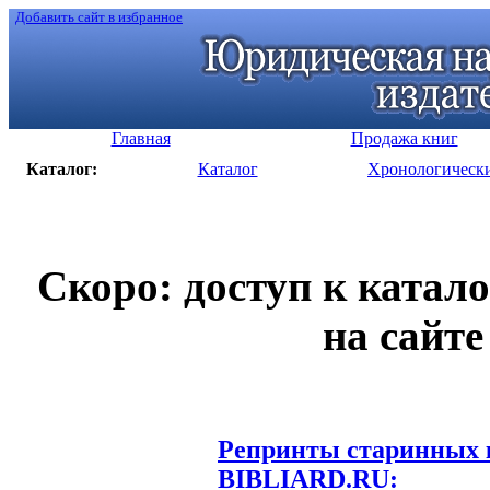
Добавить сайт в избранное
Главная
Продажа книг
Каталог:
Каталог
Хронологическ
Скоро: доступ к катал
на сайте
Репринты старинных к
BIBLIARD.RU: