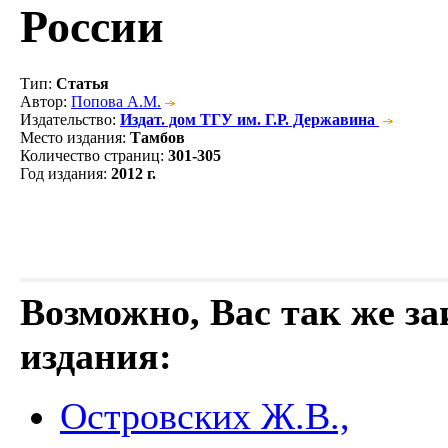
России
Тип
:
Статья
Автор
:
Попова А.М.
Издательство
:
Издат. дом ТГУ им. Г.Р. Державина
Место издания
:
Тамбов
Количество страниц
:
301-305
Год издания
:
2012 г.
Возможно, Вас так же з
издания:
Островских Ж.В.,