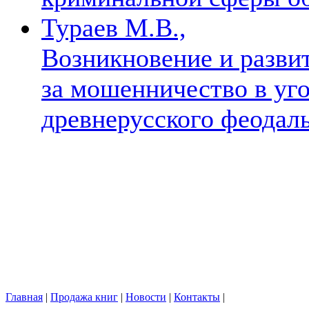
Тураев М.В.,
Возникновение и разви
за мошенничество в уг
древнерусского феодал
Главная
|
Продажа книг
|
Новости
|
Контакты
|