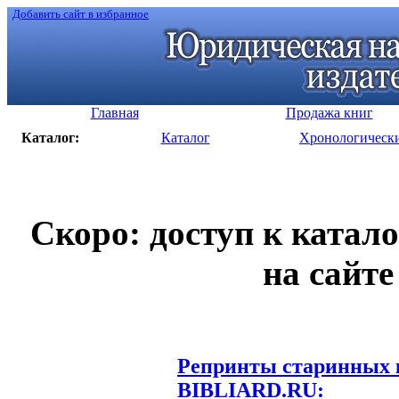
Добавить сайт в избранное
Главная
Продажа книг
Каталог:
Каталог
Хронологическ
Скоро: доступ к катал
на сайте
Репринты старинных к
BIBLIARD.RU: