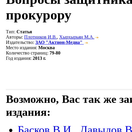
прокурору
Тип
:
Статья
Авторы
:
Плотников И.В.
,
Хырхырьян М.А.
Издательство
:
ЗАО "Актион-Медиа"
Место издания
:
Москва
Количество страниц
:
79-80
Год издания
:
2013 г.
Возможно, Вас так же з
издания:
Басков В.И., Давыдов В