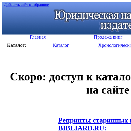
Добавить сайт в избранное
Главная
Продажа книг
Каталог:
Каталог
Хронологическ
Скоро: доступ к катал
на сайте
Репринты старинных к
BIBLIARD.RU: