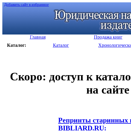
Добавить сайт в избранное
Главная
Продажа книг
Каталог:
Каталог
Хронологическ
Скоро: доступ к катал
на сайте
Репринты старинных к
BIBLIARD.RU: