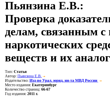
Пьянзина Е.В.
:
Проверка доказател
делам, связанным с
наркотических сред
веществ и их анало
Тип
:
Статья
Автор
:
Пьянзина Е.В.
Издательство
:
Изд-во Урал. юрид. ин-та МВД России
Место издания
:
Екатеринбург
Количество страниц
:
66-67
Год издания
:
2011 г.