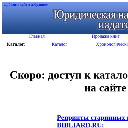
Добавить сайт в избранное
Главная
Продажа книг
Каталог:
Каталог
Хронологическ
Скоро: доступ к катал
на сайте
Репринты старинных к
BIBLIARD.RU: