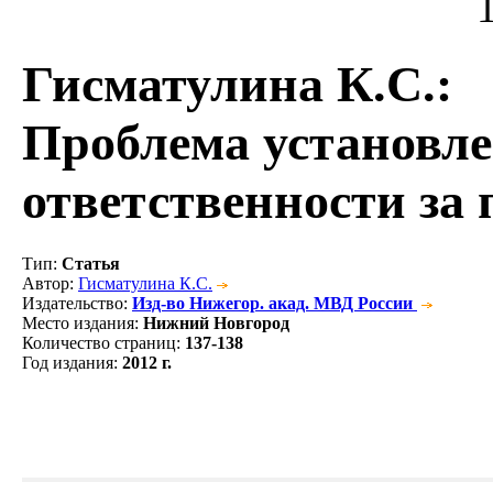
Гисматулина К.С.
:
Проблема установле
ответственности за
Тип
:
Статья
Автор
:
Гисматулина К.С.
Издательство
:
Изд-во Нижегор. акад. МВД России
Место издания
:
Нижний Новгород
Количество страниц
:
137-138
Год издания
:
2012 г.