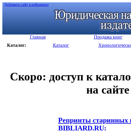
Добавить сайт в избранное
Главная
Продажа книг
Каталог:
Каталог
Хронологическ
Скоро: доступ к катал
на сайте
Репринты старинных к
BIBLIARD.RU: