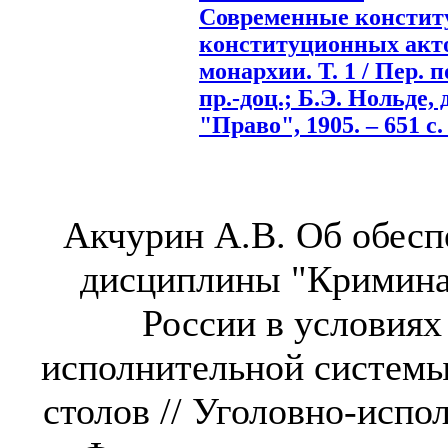
Современные констит
конституционных акт
монархии. Т. 1 / Пер. п
пр.-доц.; Б.Э. Нольде, д
"Право", 1905. – 651 с.
Акчурин А.В. Об обесп
дисциплины "Кримина
России в условиях
исполнительной системы
столов // Уголовно-испо