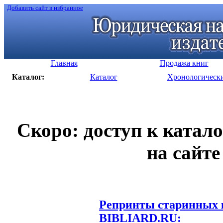
Добавить сайт в избранное
Главная
Продажа книг
Каталог:
Каталог
Хронологическ
Скоро: доступ к катал
на сайте
Репринты старинных к
BIBLIARD.RU: