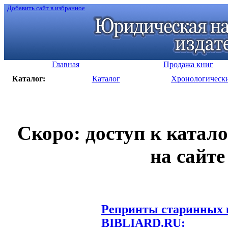
Добавить сайт в избранное
Главная
Продажа книг
Каталог:
Каталог
Хронологическ
Скоро: доступ к катал
на сайте
Репринты старинных к
BIBLIARD.RU: