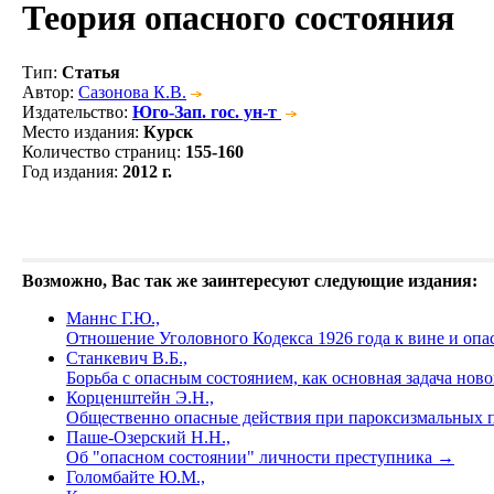
Теория опасного состояния
Тип
:
Статья
Автор
:
Сазонова К.В.
Издательство
:
Юго-Зап. гос. ун-т
Место издания
:
Курск
Количество страниц
:
155-160
Год издания
:
2012 г.
Возможно, Вас так же заинтересуют следующие издания:
Маннс Г.Ю.,
Отношение Уголовного Кодекса 1926 года к вине и оп
Станкевич В.Б.,
Борьба с опасным состоянием, как основная задача нов
Корценштейн Э.Н.,
Общественно опасные действия при пароксизмальных п
Паше-Озерский Н.Н.,
Об "опасном состоянии" личности преступника
→
Голомбайте Ю.М.,