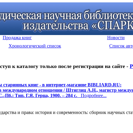
Продажа книг
Новости
Хронологический список
Список авт
ступ к каталогу только после регистрации на сайте -
Р
 старинных книг - в интернет-магазине BIBLIARD.RU:
 в международном отношении / Штиглиц А.Н., магистр между
С.-Пб.: Тип. Г.Я. Герца, 1900. – 284 с.
Подробнее...
рства и права: история и современность: сборник научных статей: 