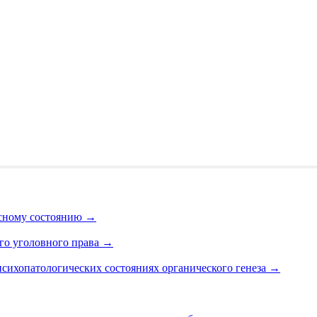
асному состоянию
→
ого уголовного права
→
сихопатологических состояниях органического генеза
→