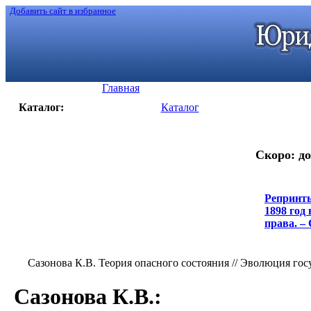
Добавить сайт в избранное
Главная
Каталог:
Каталог
Скоро: до
Репринты
1898 год
права. – 
Сазонова К.В. Теория опасного состояния // Эволюция госуда
Сазонова К.В.
: