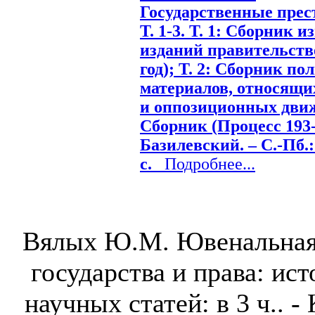
Государственные прест
Т. 1-3. Т. 1: Сборник
изданий правительств
год); Т. 2: Сборник п
материалов, относящи
и оппозиционных движе
Сборник (Процесс 193-х)
Базилевский. – С.-Пб.:
с.
Подробнее...
Вялых Ю.М. Ювенальная 
государства и права: ис
научных статей: в 3 ч.. -