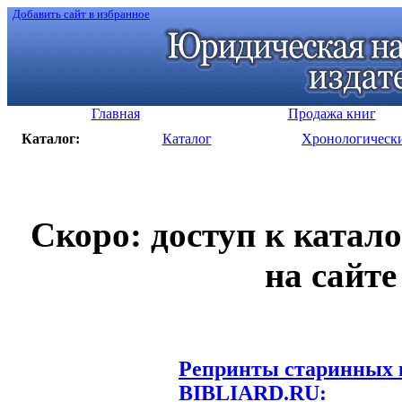
Добавить сайт в избранное
Главная
Продажа книг
Каталог:
Каталог
Хронологическ
Скоро: доступ к катал
на сайте
Репринты старинных к
BIBLIARD.RU: