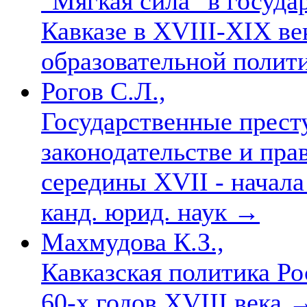
"Мягкая сила" в госуда
Кавказе в XVIII-XIX ве
образовательной полит
Рогов С.Л.,
Государственные прест
законодательстве и пр
середины XVII - начала 
канд. юрид. наук
→
Махмудова К.З.,
Кавказская политика Ро
60-х годов XVIII века