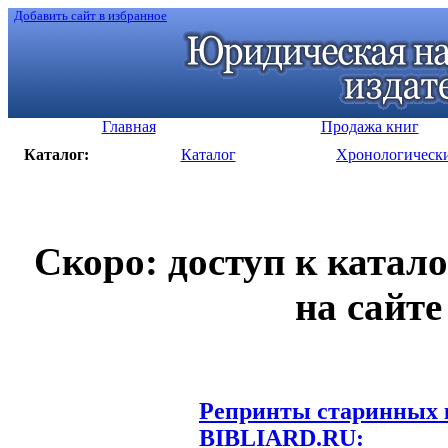
Добавить сайт в избранное
Главная
Продажа книг
Каталог:
Каталог
Хронологическ
Скоро: доступ к катал
на сайте
Репринты старинных к
BIBLIARD.RU: