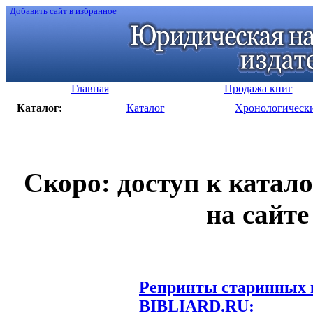
Добавить сайт в избранное
Главная
Продажа книг
Каталог:
Каталог
Хронологическ
Скоро: доступ к катал
на сайте
Репринты старинных к
BIBLIARD.RU: