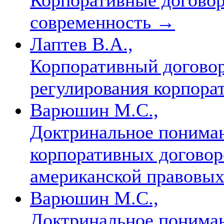
современность
→
Лаптев В.А.,
Корпоративный договор
регулирования корпор
Варюшин М.С.,
Доктринальное понима
корпоративных договоро
американской правовы
Варюшин М.С.,
Доктринальное понима