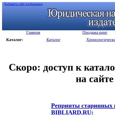
Добавить сайт в избранное
Главная
Продажа книг
Каталог:
Каталог
Хронологическ
Скоро: доступ к катал
на сайте
Репринты старинных к
BIBLIARD.RU: