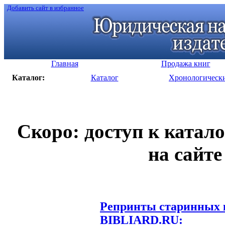
Добавить сайт в избранное
Главная
Продажа книг
Каталог:
Каталог
Хронологическ
Скоро: доступ к катал
на сайте
Репринты старинных к
BIBLIARD.RU: