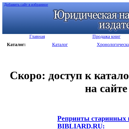
Добавить сайт в избранное
Главная
Продажа книг
Каталог:
Каталог
Хронологическ
Скоро: доступ к катал
на сайте
Репринты старинных к
BIBLIARD.RU: