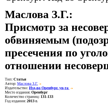
Маслова З.Г.
:
Присмотр за несов
обвиняемым (подоз
пресечения по угол
отношении несовер
Тип
:
Статья
Автор
:
Маслова З.Г.
Издательство
:
Изд-во Оренбург. ун-та
Место издания
:
Оренбург
Количество страниц
:
131-133
Год издания
:
2013 г.