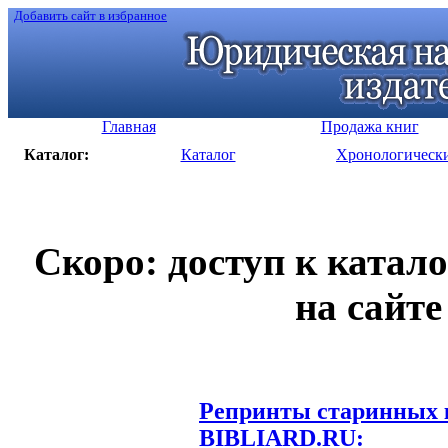
Добавить сайт в избранное
Главная
Продажа книг
Каталог:
Каталог
Хронологическ
Скоро: доступ к катал
на сайте
Репринты старинных к
BIBLIARD.RU: