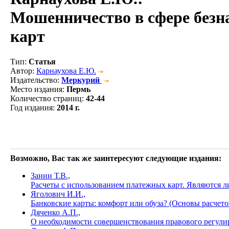
Мошенничество в сфере безн
карт
Тип
:
Статья
Автор
:
Карнаухова Е.Ю.
Издательство
:
Меркурий
Место издания
:
Пермь
Количество страниц
:
42-44
Год издания
:
2014 г.
Возможно, Вас так же заинтересуют следующие издания:
Занин Т.В.,
Расчеты с использованием платежных карт. Являются 
Яголович И.И.,
Банковские карты: комфорт или обуза? (Основы расчето
Дяченко А.П.,
О необходимости совершенствования правового регули