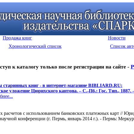
Продажа книг
Новости
Хронологический список
Список авт
ступ к каталогу только после регистрации на сайте -
Р
 старинных книг - в интернет-магазине BIBLIARD.RU:
кое уложение Цюрихского кантона. – С.-Пб.: Гос. Тип., 1887. 
нее...
 расчетов с использованием банковских платежных карт // Юри
учной конференции (г. Пермь, январь 2014 г.). - Пермь: Меркури