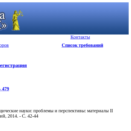
Контакты
оров
Список требований
егистрация
– 479
дические науки: проблемы и перспективы: материалы II
й, 2014. - С. 42-44