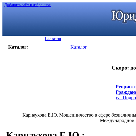
Добавить сайт в избранное
Главная
Каталог:
Каталог
Скоро: до
Репринты
Гражданс
с.
Подроб
Карнаухова Е.Ю. Мошенничество в сфере безналичных
Международной на
Карнаухова Е.Ю.
: