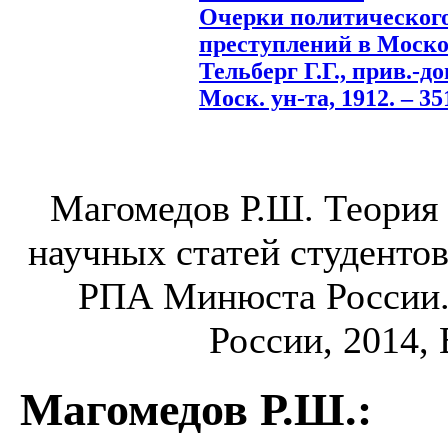
Очерки политического
преступлений в Москов
Тельберг Г.Г., прив.-до
Моск. ун-та, 1912. – 351
Магомедов Р.Ш. Теория 
научных статей студенто
РПА Минюста России.
России, 2014, 
Магомедов Р.Ш.
: