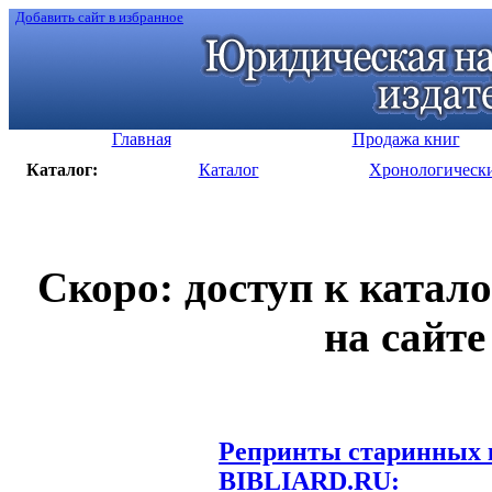
Добавить сайт в избранное
Главная
Продажа книг
Каталог:
Каталог
Хронологическ
Скоро: доступ к катал
на сайте
Репринты старинных к
BIBLIARD.RU: