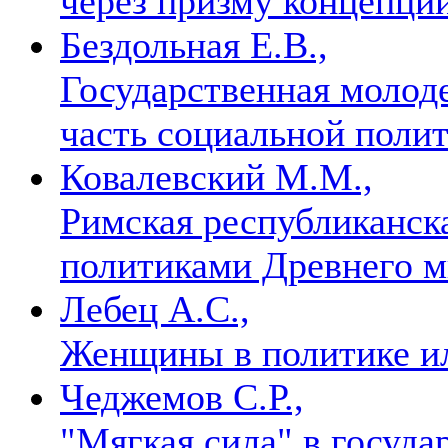
через призму концепци
Бездольная Е.В.,
Государственная молод
часть социальной поли
Ковалевский М.М.,
Римская республиканска
политиками Древнего 
Лебец А.С.,
Женщины в политике и
Чеджемов С.Р.,
"Мягкая сила" в госуда