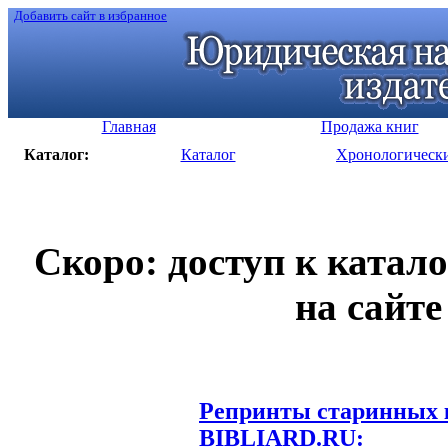
Добавить сайт в избранное
Главная
Продажа книг
Каталог:
Каталог
Хронологическ
Скоро: доступ к катал
на сайте
Репринты старинных к
BIBLIARD.RU: