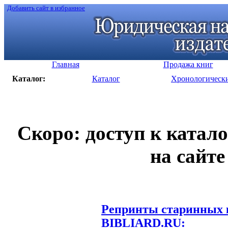
Добавить сайт в избранное
Главная
Продажа книг
Каталог:
Каталог
Хронологическ
Скоро: доступ к катал
на сайте
Репринты старинных к
BIBLIARD.RU: