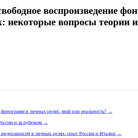
свободное воспроизведение фо
х: некоторые вопросы теории 
 фонограмм в личных целях: миф или реальность?
→
России и за рубежом
→
 видеозаписей в личных целях: опыт России и Италии
→