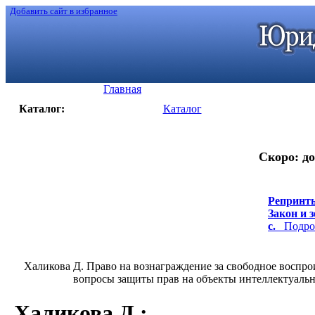
Добавить сайт в избранное
Главная
Каталог:
Каталог
Скоро: до
Репринты
Закон и з
с.
Подроб
Халикова Д. Право на вознаграждение за свободное воспр
вопросы защиты прав на объекты интеллектуально
Халикова Д.
: