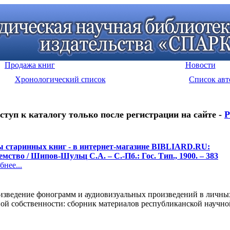
Продажа книг
Новости
Хронологический список
Список авт
ступ к каталогу только после регистрации на сайте -
Р
 старинных книг - в интернет-магазине BIBLIARD.RU:
емство / Шипов-Шульц С.А. – С.-Пб.: Гос. Тип., 1900. – 383
нее...
оизведение фонограмм и аудиовизуальных произведений в личных
й собственности: сборник материалов республиканской научной 