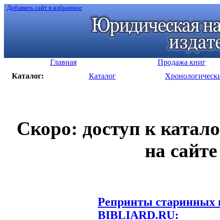
Добавить сайт в избранное
Главная
Продажа книг
Каталог:
Каталог
Хронологическ
Скоро: доступ к катал
на сайте
Репринты старинных к
BIBLIARD.RU: