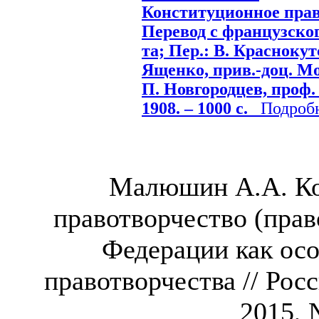
Конституционное прав
Перевод с французског
та; Пер.: В. Красноку
Ященко, прив.-доц. Мо
П. Новгородцев, проф.
1908. – 1000 с.
Подробне
Малюшин А.А. Ко
правотворчество (прав
Федерации как ос
правотворчества // Рос
2015, 