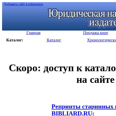
Добавить сайт в избранное
Главная
Продажа книг
Каталог:
Каталог
Хронологическ
Скоро: доступ к катал
на сайте
Репринты старинных к
BIBLIARD.RU: