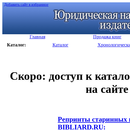
Добавить сайт в избранное
Главная
Продажа книг
Каталог:
Каталог
Хронологическ
Скоро: доступ к катал
на сайте
Репринты старинных к
BIBLIARD.RU: